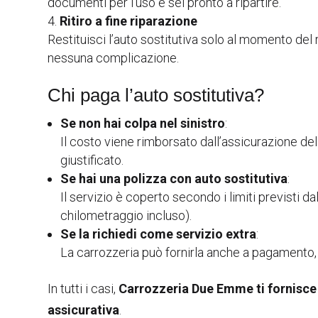
documenti per l’uso e sei pronto a ripartire.
Ritiro a fine riparazione
Restituisci l’auto sostitutiva solo al momento del 
nessuna complicazione.
Chi paga l’auto sostitutiva?
Se non hai colpa nel sinistro
:
Il costo viene rimborsato dall’assicurazione del
giustificato.
Se hai una polizza con auto sostitutiva
:
Il servizio è coperto secondo i limiti previsti dal
chilometraggio incluso).
Se la richiedi come servizio extra
:
La carrozzeria può fornirla anche a pagamento, 
In tutti i casi,
Carrozzeria Due Emme ti fornisce p
assicurativa
.