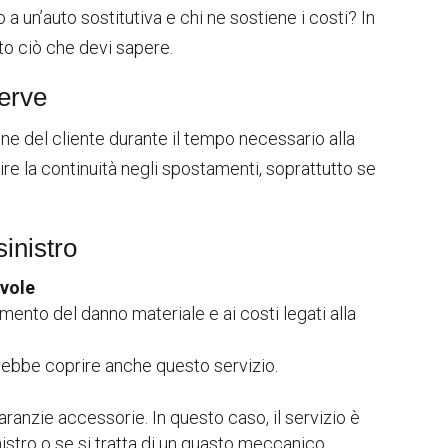
 un’auto sostitutiva e chi ne sostiene i costi? In
to ciò che devi sapere.
serve
ne del cliente durante il tempo necessario alla
ire la continuità negli spostamenti, soprattutto se
inistro
evole
cimento del danno materiale e ai costi legati alla
rebbe coprire anche questo servizio.
garanzie accessorie. In questo caso, il servizio è
istro o se si tratta di un guasto meccanico.