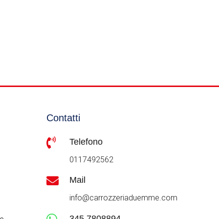
Contatti

Telefono
0117492562

Mail
info@carrozzeriaduemme.com

345 7808894